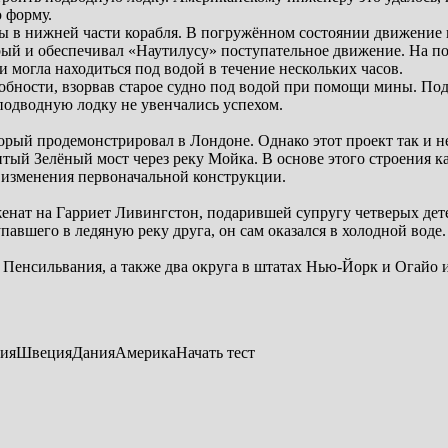
 форму.
 в нижней части корабля. В погружённом состоянии движение п
рый и обеспечивал «Наутилусу» поступательное движение. На пов
 могла находиться под водой в течение нескольких часов.
обности, взорвав старое судно под водой при помощи мины. Под
одводную лодку не увенчались успехом.
торый продемонстрировал в Лондоне. Однако этот проект так и н
тый Зелёный мост через реку Мойка. В основе этого строения к
 изменения первоначальной конструкции.
женат на Гарриет Ливингстон, подарившей супругу четверых дет
павшего в ледяную реку друга, он сам оказался в холодной воде
е Пенсильвания, а также два округа в штатах Нью-Йорк и Огайо 
анияШвецияДанияАмерикаНачать тест