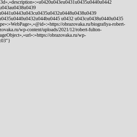
43d»,»description»:»u0420u043eu0431u0435u0440u0442
1u043au0438u0439
u0441u0443u043cu0435u0432u0448u0438u0439
u0435u0440u0432u044bu0445 u0432 u043cu0438u0440u0435
WebPage»,»@id»:»https://obrazovaka.ru/biografiya-robert-
vaka.ru/wp-content/uploads/2021/12/robert-fulton-
eObject»,»url»:»https://obrazovaka.ru/wp-
:03″}