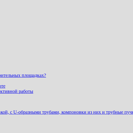
оительных площадках?
оте
ективной работы
ой, с U-образными трубами, компоновки из них и трубные пучк