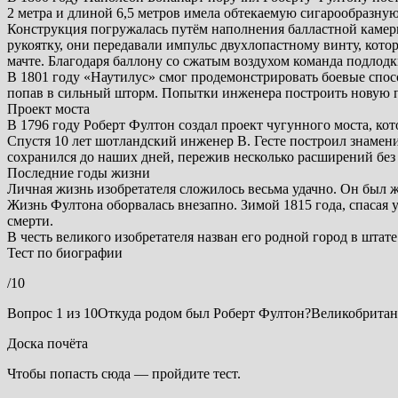
2 метра и длиной 6,5 метров имела обтекаемую сигарообразную
Конструкция погружалась путём наполнения балластной камеры
рукоятку, они передавали импульс двухлопастному винту, кото
мачте. Благодаря баллону со сжатым воздухом команда подлодки
В 1801 году «Наутилус» смог продемонстрировать боевые спос
попав в сильный шторм. Попытки инженера построить новую п
Проект моста
В 1796 году Роберт Фултон создал проект чугунного моста, ко
Спустя 10 лет шотландский инженер В. Гесте построил знамени
сохранился до наших дней, пережив несколько расширений без
Последние годы жизни
Личная жизнь изобретателя сложилось весьма удачно. Он был 
Жизнь Фултона оборвалась внезапно. Зимой 1815 года, спасая у
смерти.
В честь великого изобретателя назван его родной город в штат
Тест по биографии
/10
Вопрос 1 из 10Откуда родом был Роберт Фултон?Великобрит
Доска почёта
Чтобы попасть сюда — пройдите тест.