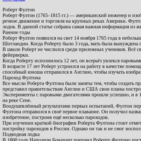
Роберт Фултон
Роберт Фултон (1765–1815 гг.) — американский инженер и изо
речное движение и торговля на крупных реках Америки. Фулто
лодок. В данной статье собрана самая важная информация из жи
Ранние годы
Роберт Фултон появился на свет 14 ноября 1765 года в неболь
Шотландии. Когда Роберту было 3 года, мать была вынуждена п
В школе Роберт не числился среди прилежных учеников. Всё св
фейерверки.
Когда Роберту исполнилось 12 лет, он всерьёз увлекся паровым
В возрасте 17 лет Роберт устроился на работу в качестве по
способный юноша отправился в Англию, чтобы изучать изобраз
Пароход Фултона
Все мысли Роберта Фултона были заняты тем, чтобы создать пр
представил правительствам Англии и США свои планы построй
Эксперименты с паровыми двигателями прошли успешно, и в 1
на реке Сене.
Воодушевлённый результатами первых испытаний, Фултон переех
Фултона отправился в своё первое плавание. Он получил назва
изобретение, построив ещё несколько пароходов.
При изучении краткой биографии Роберта Фултона стоит отмети
постройку пароходов в России. Однако он так и не смог воспол
Подводная лодка
В 1800 году Наполеон Бонапарт поручил Роберту Фултону пост