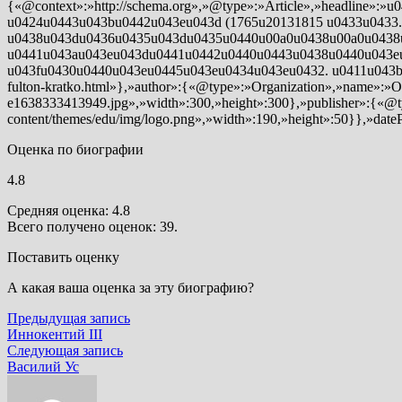
{«@context»:»http://schema.org»,»@type»:»Article»,»headline
u0424u0443u043bu0442u043eu043d (1765u20131815 u0433u0433
u0438u043du0436u0435u043du0435u0440u00a0u0438u00a0u0438
u0441u043au043eu043du0441u0442u0440u0443u0438u0440u043eu
u043fu0430u0440u043eu0445u043eu0434u043eu0432. u0411u043bu0
fulton-kratko.html»},»author»:{«@type»:»Organization»,»name»:»Ob
e1638333413949.jpg»,»width»:300,»height»:300},»publisher»:{«@t
content/themes/edu/img/logo.png»,»width»:190,»height»:50}},»dat
Оценка по биографии
4.8
Средняя оценка: 4.8
Всего получено оценок: 39.
Поставить оценку
А какая ваша оценка за эту биографию?
Навигация
Предыдущая
Предыдущая запись
запись:
Иннокентий III
по
Следующая
Следующая запись
записям
запись:
Василий Ус