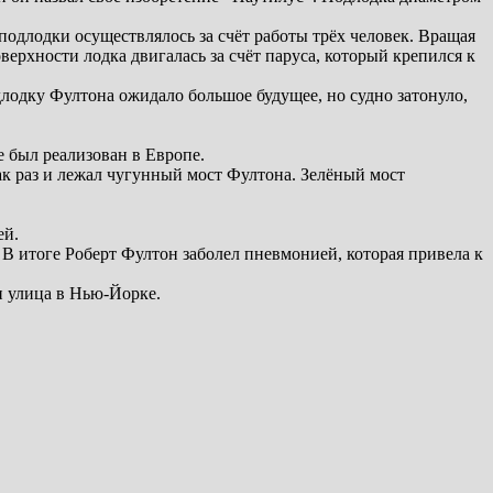
одлодки осуществлялось за счёт работы трёх человек. Вращая
ерхности лодка двигалась за счёт паруса, который крепился к
лодку Фултона ожидало большое будущее, но судно затонуло,
е был реализован в Европе.
ак раз и лежал чугунный мост Фултона. Зелёный мост
ей.
. В итоге Роберт Фултон заболел пневмонией, которая привела к
и улица в Нью-Йорке.