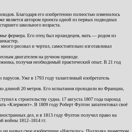
роходов. Благодаря его изобретению полностью изменилось
же является автором проекта одной из первых подводных
 старшего школьного возраста.
емье фермера. Его отец был ирландецем, мать — родом из
анкастер.
много рисовал и чертил, самостоятельно изготавливал
олесным двигателем на ручном приводе.
ежника, получая необходимый практический опыт. В 21 год
 парусов. Уже в 1793 году талантливый изобретатель
но длиной 20 метров. Его испытания проходили во Франции,
пил к строительству судна. 17 августа 1807 года пароход
ать «Клермонт». В 1809 году Роберт Фултон запатентовал своё
иностранных дел, и в 1813 году Фултон получил право на
ой войны 1812–1814 гг.
и он назвал свое изобретение «Наутилус». Подлодка диаметром