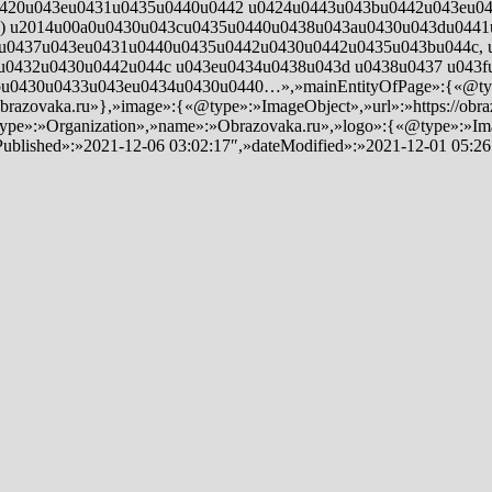
»:»u0420u043eu0431u0435u0440u0442 u0424u0443u043bu0442u043eu0
.) u2014u00a0u0430u043cu0435u0440u0438u043au0430u043du044
u0437u043eu0431u0440u0435u0442u0430u0442u0435u043bu044c, 
0432u0430u0442u044c u043eu0434u0438u043d u0438u0437 u043f
430u0433u043eu0434u0430u0440…»,»mainEntityOfPage»:{«@type»:»
razovaka.ru»},»image»:{«@type»:»ImageObject»,»url»:»https://obrazo
ype»:»Organization»,»name»:»Obrazovaka.ru»,»logo»:{«@type»:»Imag
ePublished»:»2021-12-06 03:02:17″,»dateModified»:»2021-12-01 05:26