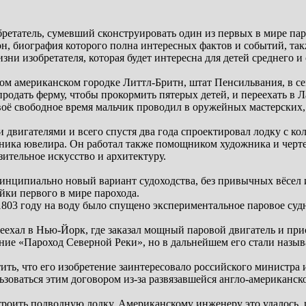
бретатель, сумевший сконструировать один из первых в мире па
н, биография которого полна интересных фактов и событий, так
зни изобретателя, которая будет интересна для детей среднего и
шом американском городке Литтл-Бритн, штат Пенсильвания, в с
родать ферму, чтобы прокормить пятерых детей, и переехать в Л
оё свободное время мальчик проводил в оружейных мастерских, 
и двигателями и всего спустя два года спроектировал лодку с к
мощника ювелира. Он работал также помощником художника и черт
ительное искусство и архитектуру.
инципиально новый вариант судоходства, без привычных вёсел и
ки первого в мире парохода.
803 году на воду было спущено экспериментальное паровое суд
ал в Нью-Йорк, где заказал мощный паровой двигатель и присту
ние «Пароход Северной Реки», но в дальнейшем его стали назыв
ть, что его изобретение заинтересовало российского министра 
ьзоваться этим договором из-за развязавшейся англо-американск
роить подводную лодку. Американскому инженеру это удалось, 