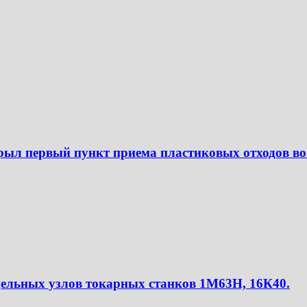
ыл первый пункт приема пластиковых отходов во
льных узлов токарных станков 1М63Н, 16К40.