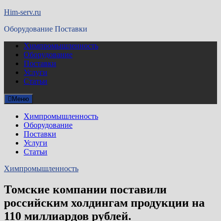
Перейти
Him-serv.ru
к
Оборудование Поставки
содержимому
Химпромышленность
Оборудование
Поставки
Услуги
Статьи
Меню
Химпромышленность
Оборудование
Поставки
Услуги
Статьи
Химпромышленность
Томские компании поставили
российским холдингам продукции на
110 миллиардов рублей.