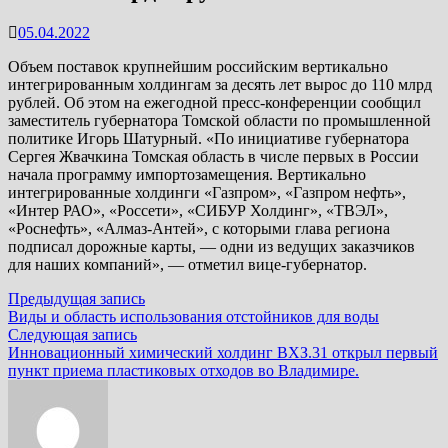
05.04.2022
Объем поставок крупнейшим российским вертикально
интегрированным холдингам за десять лет вырос до 110 млрд
рублей. Об этом на ежегодной пресс-конференции сообщил
заместитель губернатора Томской области по промышленной
политике Игорь Шатурный. «По инициативе губернатора
Сергея Жвачкина Томская область в числе первых в России
начала программу импортозамещения. Вертикально
интегрированные холдинги «Газпром», «Газпром нефть»,
«Интер РАО», «Россети», «СИБУР Холдинг», «ТВЭЛ»,
«Роснефть», «Алмаз-Антей», с которыми глава региона
подписал дорожные карты, — одни из ведущих заказчиков
для наших компаний», — отметил вице-губернатор.
Навигация
Предыдущая
Предыдущая запись
запись:
Виды и область использования отстойников для воды
по
Следующая
Следующая запись
записям
запись:
Инновационный химический холдинг ВХЗ.31 открыл первый
пункт приема пластиковых отходов во Владимире.