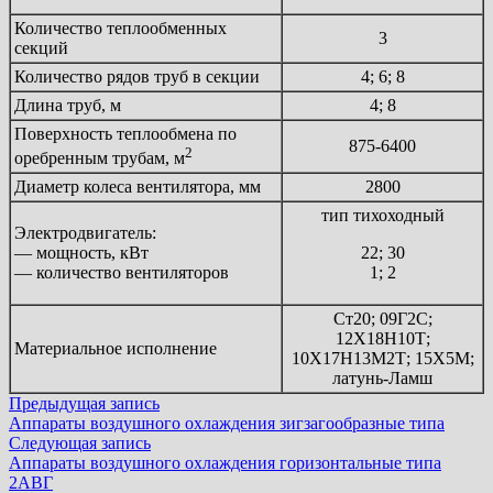
Количество теплообменных
3
секций
Количество рядов труб в секции
4; 6; 8
Длина труб, м
4; 8
Поверхность теплообмена по
875-6400
2
оребренным трубам, м
Диаметр колеса вентилятора, мм
2800
тип тихоходный
Электродвигатель:
— мощность, кВт
22; 30
— количество вентиляторов
1; 2
Ст20; 09Г2С;
12Х18Н10Т;
Материальное исполнение
10Х17Н13М2Т; 15Х5М;
латунь-Ламш
Навигация
Предыдущая
Предыдущая запись
запись:
Аппараты воздушного охлаждения зигзагообразные типа
по
Следующая
Следующая запись
записям
запись:
Аппараты воздушного охлаждения горизонтальные типа
2АВГ