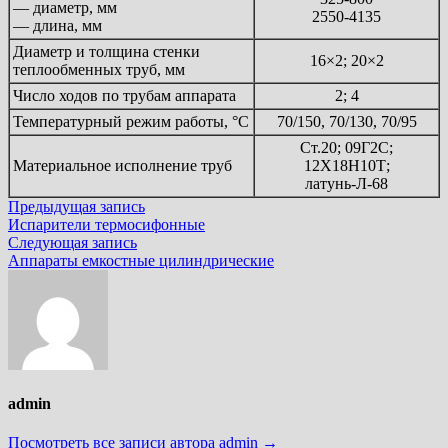
— диаметр, мм
2550-4135
— длина, мм
Диаметр и толщина стенки
16×2; 20×2
теплообменных труб, мм
Число ходов по трубам аппарата
2; 4
Температурный режим работы, °С
70/150, 70/130, 70/95
Ст.20; 09Г2С;
Материальное исполнение труб
12Х18Н10Т;
латунь-Л-68
Навигация
Предыдущая
Предыдущая запись
запись:
Испарители термосифонные
по
Следующая
Следующая запись
записям
запись:
Аппараты емкостные цилиндрические
admin
Посмотреть все записи автора admin →