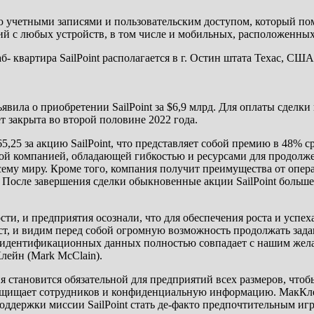
ию учетными записями и пользовательским доступом, который по
 с любых устройств, в том числе и мобильных, расположенных к
б- квартира SailPoint располагается в г. Остин штата Техас, США
вила о приобретении SailPoint за $6,9 млрд. Для оплаты сделки 
дет закрыта во второй половине 2022 года.
,25 за акцию SailPoint, что представляет собой премию в 48% с
стной компанией, обладающей гибкостью и ресурсами для продол
му миру. Кроме того, компания получит преимущества от опер
 После завершения сделки обыкновенные акции SailPoint больше
ти, и предприятия осознали, что для обеспечения роста и успе
, и видим перед собой огромную возможность продолжать задав
и идентификационных данных полностью совпадает с нашим жела
лейн (Mark McClain).
 становится обязательной для предприятий всех размеров, чтобы
защищает сотрудников и конфиденциальную информацию. МакКлей
ддержки миссии SailPoint стать де-факто предпочтительным иг