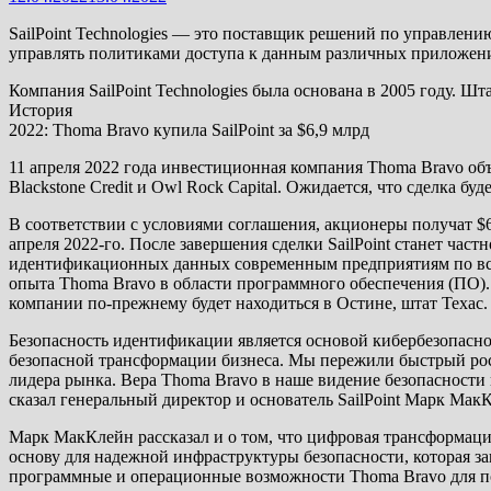
SailPoint Technologies — это поставщик решений по управлен
управлять политиками доступа к данным различных приложений
Компания SailPoint Technologies была основана в 2005 году. Шта
История
2022: Thoma Bravo купила SailPoint за $6,9 млрд
11 апреля 2022 года инвестиционная компания Thoma Bravo объя
Blackstone Credit и Owl Rock Capital. Ожидается, что сделка бу
В соответствии с условиями соглашения, акционеры получат $65
апреля 2022-го. После завершения сделки SailPoint станет ча
идентификационных данных современным предприятиям по все
опыта Thoma Bravo в области программного обеспечения (ПО).
компании по-прежнему будет находиться в Остине, штат Техас.
Безопасность идентификации является основой кибербезопаснос
безопасной трансформации бизнеса. Мы пережили быстрый рост
лидера рынка. Вера Thoma Bravo в наше видение безопасност
сказал генеральный директор и основатель SailPoint Марк МакК
Марк МакКлейн рассказал и о том, что цифровая трансформация
основу для надежной инфраструктуры безопасности, которая 
программные и операционные возможности Thoma Bravo для по