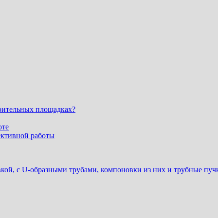
оительных площадках?
оте
ективной работы
ой, с U-образными трубами, компоновки из них и трубные пучк