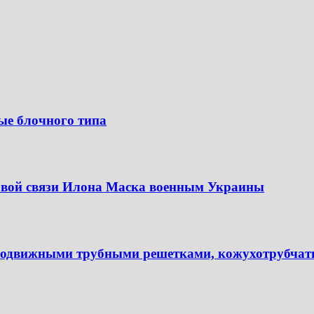
ые блочного типа
овой связи Илона Маска военным Украины
подвижными трубными решетками, кожухотрубчаты