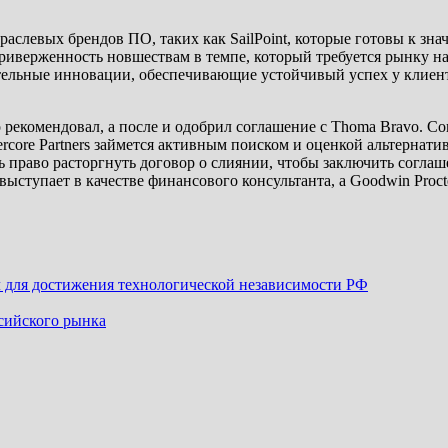
слевых брендов ПО, таких как SailPoint, которые готовы к значи
риверженность новшествам в темпе, который требуется рынку н
тельные инновации, обеспечивающие устойчивый успех у клиентов
 рекомендовал, а после и одобрил соглашение с Thoma Bravo. С
ercore Partners займется активным поиском и оценкой альтернат
ь право расторгнуть договор о слиянии, чтобы заключить согла
ступает в качестве финансового консультанта, а Goodwin Procter 
для достижения технологической независимости РФ
оссийского рынка