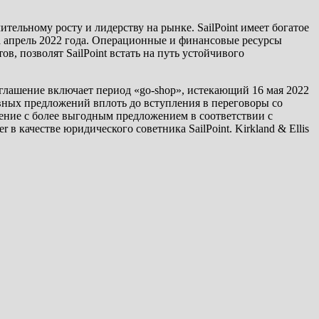
тельному росту и лидерству на рынке. SailPoint имеет богатое
а апрель 2022 года. Операционные и финансовые ресурсы
, позволят SailPoint встать на путь устойчивого
оглашение включает период «go-shop», истекающий 16 мая 2022
ивных предложений вплоть до вступления в переговоры со
шение с более выгодным предложением в соответствии с
в качестве юридического советника SailPoint. Kirkland & Ellis