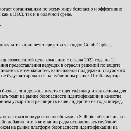
могает организациям по всему миру безопасно и эффективно
ак в ЦОД, так и в облачной среде.
.
покупатель привлечет средства у фондов Golub Capital,
редневзвешенной цене компании с начала 2022 года по 11
жения предоставления ведущих в отрасли решений по защите
ационных возможностей, капитальной поддержки и глубокого
 не будут котироваться на публичном рынке. Штаб-квартира
ха бизнеса они должны начать с идентификации как основы для
ать темп на рынке безопасности идентификации в качестве
нием ускорить и расширить наше лидерство на годы вперед, —
 оставаться конкурентоспособными, а SailPoint обеспечивают
н добавил, что в компании рады использовать глубокие
роком на рынке платформ безопасности идентификации на