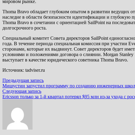
мировом рынке.
Thoma Bravo обладает глубоким опытом в развитии ведущих отра
наследие в области безопасности идентификации и глубокую п
Thoma Bravo в сочетании с ориентацией SailPoint на последова
долгосрочного роста.
Специальный комитет Совета директоров SailPoint единогласно
года. В течение периода специальная комиссия при участии Ev
сторонами, которые их выдвинут. Совет директоров будет имет
условиями и положениями договора о слиянии. Morgan Stanley вы
выступает в качестве юридического советника Thoma Bravo.
Источник: tadviser.ru
Навигация
Предыдущая
Предыдущая запись
запись:
Мишустин запустил программу по созданию инженерных школ 
по
Следующая
Следующая запись
записям
запись:
Ericsson только за 1-й квартал потерял $95 млн из-за ухода с р