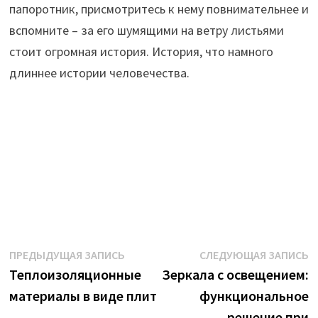
папоротник, присмотритесь к нему повнимательнее и
вспомните – за его шумящими на ветру листьями
стоит огромная история. История, что намного
длиннее истории человечества.
Навигация
Предыдущая
С
ПРЕДЫДУЩАЯ ЗАПИСЬ
СЛЕДУЮЩАЯ ЗАПИСЬ
запись:
з
Теплоизоляционные
Зеркала с освещением:
по
материалы в виде плит
функциональное
записям
решение при