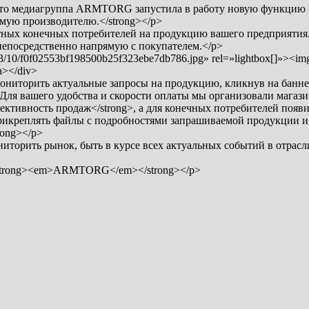
 что медиагруппа ARMTORG запустила в работу новую функцию &
мую производителю.</strong></p>
тных конечных потребителей на продукцию вашего предприятия.
 непосредственно напрямую с покупателем.</p>
03/10/f0f02553bf198500b25f323ebe7db786.jpg» rel=»lightbox[]»><im
a></div>
иторить актуальные запросы на продукцию, кликнув на баннер 
Для вашего удобства и скорости оплаты мы организовали магази
тивность продаж</strong>, а для конечных потребителей появи
 прикреплять файлы с подробностями запрашиваемой продукции и 
rong></p>
торить рынок, быть в курсе всех актуальных событий в отрасли
<strong><em>ARMTORG</em></strong></p>