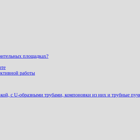
оительных площадках?
оте
ективной работы
ой, с U-образными трубами, компоновки из них и трубные пучк