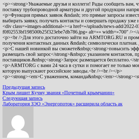
<p><strong>Уважаемые друзья и коллеги! Рады сообщить вам,
поставку трубопроводной арматуры и другой продукции напря
<p>Функция прямых заявок &ndash; это прямые запросы извес
выбирать заявку, получать контакты и совершать продажу уже
<div class=»images-additional»><a href=»/uploads/news-add/2022-
f0f02553bf198500b25f323ebe7db786.jpg» alt=»» width=»700″ /></
<p><br />Для этого достаточно зайти на ARMTORG.RU и промон
получения контактных данных &ndash; символически платная. 
<p>С нашей новинкой вы сможете&nbsp;<strong>повысить эффек
размещать свой запрос</strong>&nbsp;с указанием контактов,
поставщиков.&nbsp;<strong>Запрос размещается бесплатно.</st
<p>ARMTORG с вами 24 часа в сутки и помогает не только мони
которую выпускают российские заводы.<br /><br /></p>
<p><strong><em>С уважением, команда&nbsp;</em></strong>
Навигация
Предыдущая
Предыдущая запись
запись:
Крым лишит Кучму звания «Почетный крымчанин»
по
Следующая
Следующая запись
записям
запись:
Лаборатория ЗЭО «Энергопоток» расширила область ак