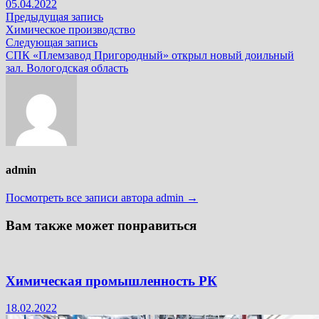
05.04.2022
Навигация
Предыдущая
Предыдущая запись
запись:
Химическое производство
по
Следующая
Следующая запись
записям
запись:
СПК «Племзавод Пригородный» открыл новый доильный
зал. Вологодская область
admin
Посмотреть все записи автора admin →
Вам также может понравиться
Химическая промышленность РК
18.02.2022