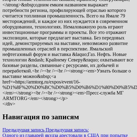
</strong>&nbsp;одним емким названием выражает
потребности региона, профилирующей отраслью которого
считается топливная промышленность. Всего на Ямале 79
месторождений, и каждое из них нуждается в современном
оборудовании, технологиях. Немаловажную роль играют
инвестиционные программы и проекты. Все это отражают
экспозиции, которые предлагает выставка. Без передовых
идей, демонстрируемых на выставке, невозможно развитие
промышленных отраслей в перспективе. Ямальский
нефтегазовый форум и выставка &laquo;Газ. Нефть. Новые
технологии &ndash; Крайнему Северу&raquo; охватывают все
базовые разделы, связанные с ресурсами, их добычей и
переработкой.<br /><br /><br /><strong><em>Узнать больше о
выставке можно&nbsp;<a
href=»https://armtorg.ru/expos/event/16-
%D1%8F%20%D0%BC%D0%B5%D0%B6%D1%80%D0%B5%D
</em></strong><br /><br /><strong><em>Пресс-служба МГ
ARMTORG</em></strong></p>
</div>
Навигация по записям
Предыдущая запись
Предыдущая запись:
Одного из главарей якудза арестовали в США при попытке