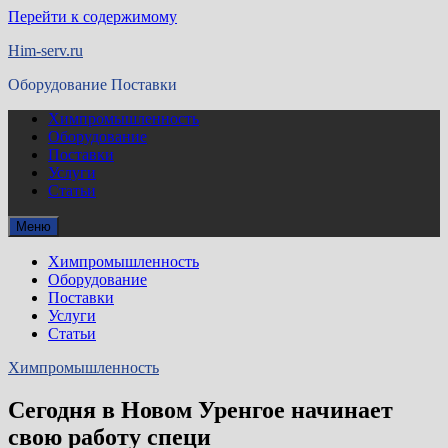
Перейти к содержимому
Him-serv.ru
Оборудование Поставки
Химпромышленность
Оборудование
Поставки
Услуги
Статьи
Меню
Химпромышленность
Оборудование
Поставки
Услуги
Статьи
Химпромышленность
Сегодня в Новом Уренгое начинает
свою работу специ