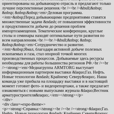
ориентированы на добывающую отрасль и предлагают только
лучшие перспективные решения.<br /><br />&bull;&nbsp;
&nbsp; &nbsp;&nbsp;<em>Деловая программа.
</em>&nbsp;Перед добывающими предприятиями ставятся
множественные задачи &ndash; от повышения эффективности
и продуктивности добычи до решения проблем
импортозамещения. Тематические конференции, круглые
столы и семинары находят оптимальные пути развития по
всем направлениям.<br /><br />&bull;&nbsp; &nbsp;
&nbsp;&nbsp;<em>Сотрудничество и развитие.
</em>&nbsp;Ямал, благодаря активной добыче полезных
ископаемых и газа, стал опорной точкой многих
производственных процессов. Добываемые здесь ресурсы
необходимы для работы большинства регионов РФ.<br /><br
/><strong><em>Медиагруппа ARMTORG выступает
информационным партнером выставки &laquo;Газ. Нефть.
Новые технологии &ndash; Крайнему Северу&raquo;. Наша
команда уже прибыла на площадку выставки и в настоящий
момент готовит фото- и видеорепортажи, а также предлагает
ознакомиться с новыми выпусками журнала &laquo;Вестник
арматуростроителя&raquo;.</em></strong></p>
</div>
<div class=»expo-theme»>
<p><strong>Справка:</strong><br /><br /><strong>&laquo;Газ.
Нефть. Новые технологии &ndash; Крайнему Северу&raquo;