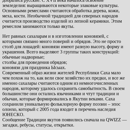
добрались русские. С XVII века началось освоение
земледелия: выращиваются некоторые злаковые культуры.
Основными ремеслами считаются обработка дерева, кожи,
меха, кости. Необычной традицией для северных народов
считается производство изделий из лепной керамики. Этим
ремеслом занимаются только якуты.
Нет равных сахаларам и в изготовлении коновязей, с
которыми связано много поверий и обрядов. Это не просто
столб для лошадей: коновязи имеют разную высоту, форму и
украшения. Всего выделяют 3 группы таких конструкций:
обычные надворные;
столбы для проведения обрядов;
коновязи для праздника Ысыах.
Современный образ жизни жителей Республики Саха мало
чем похож на то, как вели свое хозяйство их предки, и все же
именно сахалары считаются одним из немногочисленных
народов, которому удалось сохранить самобытность. В своем
большинстве они остались язычниками и чтут традиции и
обычаи, которые формировались в Якутии веками. Саха
сохранили уникальную фольклорную форму поэзии – эпос
олонхо, который с 2005 года входит в перечень наследия
ЮНЕСКО.
Сообщение Традиции якутов появились сначала на QWIZZ —
загадки, ребусы, статусы, открытки.