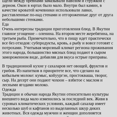
Щели между бревнами замазывали навозом и стружкой с
дерном. Окон в юртах было мало. Внутри был камин, в
качестве кроватей кочевники использовали лавки,
расставленные по-над стенами и отгороженные друг от друга
небольшими стенками.
Еда
Очень интересны традиции приготовления блюд. В Якутии
главное угощение – оленина. На втором месте жеребятина, на
третьем рыба. Примечательно, что в пищу идет практически
все без отходов: субпродукты, кровь, а рыбу и вовсе готовят с
потрохами. Учитывая морозный климат региона проживания
этого народа, большинство мясных блюд подают в сыром
замороженном виде, добавляя для вкуса острые приправы.
В традиционной кухне у сахаларов нет овощей, фруктов и
грибов. Из напитков в приоритете все, что сделано на
кобыльем молоке: кумыс, койуургэн, простокваша, творог,
сыр. На десерт они подают чохоон – взбитое с маслом и
лесными ягодами молоко.
Одежда
Традиции и обычаи народа Якутии относительно культуры
внешнего вида мало изменились за последний век. Живя в
суровых климатических условиях, каждый сахалар имеет
несколько шуб и кафтанов из выделанных шкур диких
животных. Вся одежда мужчин и женщин дополняется