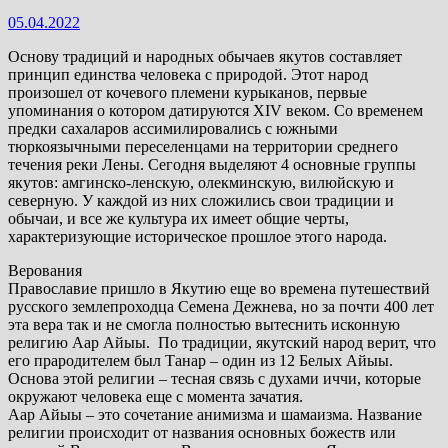
05.04.2022
Основу традиций и народных обычаев якутов составляет
принцип единства человека с природой. Этот народ
произошел от кочевого племени курыканов, первые
упоминания о котором датируются XIV веком. Со временем
предки сахаларов ассимилировались с южными
тюркоязычными переселенцами на территории среднего
течения реки Лены. Сегодня выделяют 4 основные группы
якутов: амгинско-ленскую, олекминскую, вилюйскую и
северную. У каждой из них сложились свои традиции и
обычаи, и все же культура их имеет общие черты,
характеризующие историческое прошлое этого народа.
Верования
Православие пришло в Якутию еще во времена путешествий
русского землепроходца Семена Дежнева, но за почти 400 лет
эта вера так и не смогла полностью вытеснить исконную
религию Аар Айыы. По традиции, якутский народ верит, что
его прародителем был Танар – один из 12 Белых Айыы.
Основа этой религии – тесная связь с духами иччи, которые
окружают человека еще с момента зачатия.
Аар Айыы – это сочетание анимизма и шамаизма. Название
религии происходит от названия основных божеств или