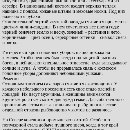
искусными украшениями: вышивкой или аксессуарами из
серебра. В национальный костюм входит верхняя теплая
накидка с поясом, кожаные штаны и меховые носки. Под низ
надеваются рубахи.
Отличительной чертой якутской одежды считается орнамент с
цветком лилии-санданы. В нем сочетаются все цвета года:
черный означает землю и весну, зеленый – растения и лето,
коричневый – цвет осени, серебряные оттенки – символ снега
и звезд.
Интересный крой головных уборов: шапка похожа на
камелек. Чтобы человек был всегда под защитой высших
богов, в ней делают специальное отверстие, куда заглядывают
солнце и луна. А чтобы не прерывалась связь с космосом,
головные уборы дополняют небольшими ушками.
Ремесло
Основным занятием сахаларов считается скотоводство. У
каждого небольшого поселения есть свое стадо оленей и
лошадей. Их пасут мужчины, а женщины занимаются
крупным рогатым скотом для нужд семьи. Для собственного
пропитания летом все заготавливают рыбу, но в качестве
отдельной отрасли рыбоводство у якутов не развилось.
На Севере кочевники промышляют охотой. Особенно
популярной стала добыча пушного зверя, когда в тот край