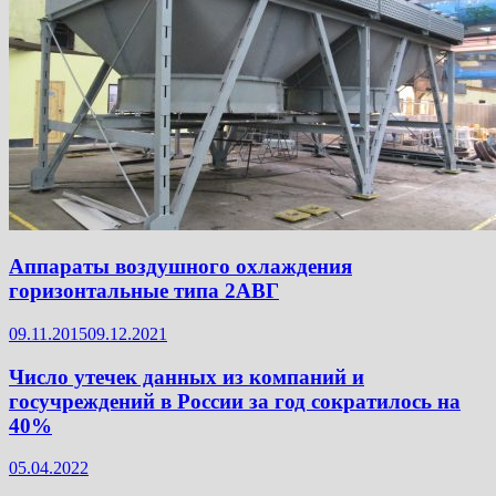
Аппараты воздушного охлаждения
горизонтальные типа 2АВГ
09.11.2015
09.12.2021
Число утечек данных из компаний и
госучреждений в России за год сократилось на
40%
05.04.2022