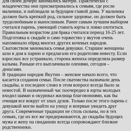
для своей дочери занимались матери. Практически с
младенчества они присматривались к семьям, где росли
мальчики, и наблюдали за будущим главой дома. У мальчика
должен быть крепкий род, сильное здоровье, он должен быть
трудолюбивым и выносливым. Ранее самым лучшим выбором
считался парень, умеющий ставить юрты и ловко охотиться.
Правильным возрастом для брака считался период 16-25 лет.
Подготовка к свадьбе и само торжество у якутов очень
напоминало обряд многих других кочевых народов.
Сватовством занималась семья девушки. Старшие женщины
шли в дом к парню и предлагали его родителям невесту. Если
взрослых все устраивало, сторона жениха определяла размер
калыма. Раньше его выплачивали оленями, сегодня –
деньгами.
В традиции народов Якутии – женское начало всего, что
касается создания семьи. После сватовства назначали день
свадьбы, и последнее слово в этом вопросе всегда было за
невестой. В назначенный час поочередно в юрты молодых
входил шаман и окуривал жилища благовониями, как бы
очищая все вокруг от злых духов. Только после этого парень с
девушкой могли выйти на улицу и впервые увидеть друг
друга. Современные традиции не столь сильны, но в тех
семьях, где их все же придерживаются, до свадьбы будущих
мужа и жену на свиданиях всегда сопровождают близкие
родственники.