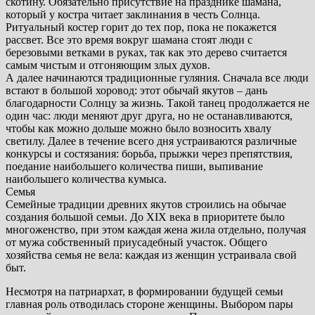
скотину. Обязательно присутствие на празднике шамана,
который у костра читает заклинания в честь Солнца.
Ритуальный костер горит до тех пор, пока не покажется
рассвет. Все это время вокруг шамана стоят люди с
березовыми ветками в руках, так как это дерево считается
самым чистым и отгоняющим злых духов.
А далее начинаются традиционные гуляния. Сначала все люди
встают в большой хоровод: этот обычай якутов – дань
благодарности Солнцу за жизнь. Такой танец продолжается не
один час: люди меняют друг друга, но не останавливаются,
чтобы как можно дольше можно было возносить хвалу
светилу. Далее в течение всего дня устраиваются различные
конкурсы и состязания: борьба, прыжки через препятствия,
поедание наибольшего количества пиши, выпивание
наибольшего количества кумыса.
Семья
Семейные традиции древних якутов строились на обычае
создания большой семьи. До XIX века в приоритете было
многоженство, при этом каждая жена жила отдельно, получая
от мужа собственный приусадебный участок. Общего
хозяйства семья не вела: каждая из женщин устраивала свой
быт.
Несмотря на патриархат, в формировании будущей семьи
главная роль отводилась стороне женщины. Выбором пары