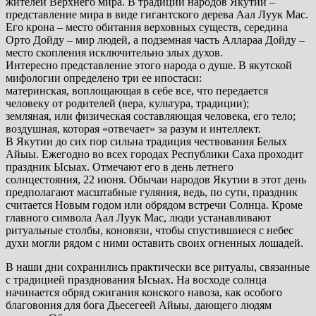
жителей Верхнего мира. В традиции народов Якутии –
представление мира в виде гигантского дерева Аал Луук Мас.
Его крона – место обитания верховных существ, середина
Орто Дойду – мир людей, а подземная часть Аллараа Дойду –
место скопления исключительно злых духов.
Интересно представление этого народа о душе. В якутской
мифологии определено три ее ипостаси:
материнская, воплощающая в себе все, что передается
человеку от родителей (вера, культура, традиции);
земляная, или физическая составляющая человека, его тело;
воздушная, которая «отвечает» за разум и интеллект.
В Якутии до сих пор сильна традиция чествования Белых
Айыы. Ежегодно во всех городах Республики Саха проходит
праздник Ысыах. Отмечают его в день летнего
солнцестояния, 22 июня. Обычаи народов Якутии в этот день
предполагают масштабные гуляния, ведь, по сути, праздник
считается Новым годом или обрядом встречи Солнца. Кроме
главного символа Аал Луук Мас, люди устанавливают
ритуальные столбы, коновязи, чтобы спустившиеся с небес
духи могли рядом с ними оставить своих огненных лошадей.
В наши дни сохранились практически все ритуалы, связанные
с традицией празднования Ысыах. На восходе солнца
начинается обряд сжигания конского навоза, как особого
благовония для бога Дьесегеей Айыы, дающего людям