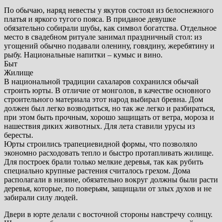
По обычаю, наряд невесты у якутов состоял из белоснежного
платья и яркого тугого пояса. В приданое девушке
обязательно собирали шубы, как символ богатства. Отдельное
место в свадебном ритуале занимал праздничный стол: из
угощений обычно подавали оленину, говядину, жеребятину и
рыбу. Национальные напитки – кумыс и вино.
Быт
Жилище
В национальной традиции сахаларов сохранился обычай
строить юрты. В отличие от монголов, в качестве основного
строительного материала этот народ выбирал бревна. Дом
должен был легко возводиться, но так же легко и разбираться,
при этом быть прочным, хорошо защищать от ветра, мороза и
нашествия диких животных. Для лета ставили урусы из
бересты.
Юрты строились трапециевидной формы, что позволяло
экономно расходовать тепло и быстро протапливать жилище.
Для построек брали только мелкие деревья, так как рубить
специально крупные растения считалось грехом. Дома
располагали в низине, обязательно вокруг должны были расти
деревья, которые, по поверьям, защищали от злых духов и не
забирали силу людей.
Двери в юрте делали с восточной стороны навстречу солнцу.