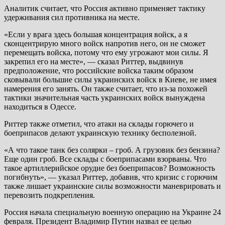
Аналитик считает, что Россия активно применяет тактику
удерживания сил противника на месте.
«Если у врага здесь большая концентрация войск, а я
сконцентрирую много войск напротив него, он не сможет
перемещать войска, потому что ему угрожают мои силы. Я
закрепил его на месте», — сказал Риттер, выдвинув
предположение, что российские войска таким образом
сковывали большие силы украинских войск в Киеве, не имея
намерения его занять. Он также считает, что из-за похожей
тактики значительная часть украинских войск вынуждена
находиться в Одессе.
Риттер также отметил, что атаки на склады горючего и
боеприпасов делают украинскую технику бесполезной.
«А что такое танк без солярки – гроб. А грузовик без бензина?
Еще один гроб. Все склады с боеприпасами взорваны. Что
такое артиллерийское орудие без боеприпасов? Возможность
погибнуть», — указал Риттер, добавив, что кризис с горючим
также лишает украинские силы возможности маневрировать и
перевозить подкрепления.
Россия начала специальную военную операцию на Украине 24
февраля. Президент Владимир Путин назвал ее целью