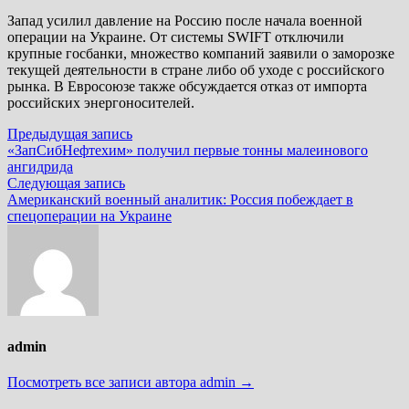
Запад усилил давление на Россию после начала военной
операции на Украине. От системы SWIFT отключили
крупные госбанки, множество компаний заявили о заморозке
текущей деятельности в стране либо об уходе с российского
рынка. В Евросоюзе также обсуждается отказ от импорта
российских энергоносителей.
Навигация
Предыдущая
Предыдущая запись
запись:
«ЗапСибНефтехим» получил первые тонны малеинового
по
ангидрида
записям
Следующая
Следующая запись
запись:
Американский военный аналитик: Россия побеждает в
спецоперации на Украине
admin
Посмотреть все записи автора admin →