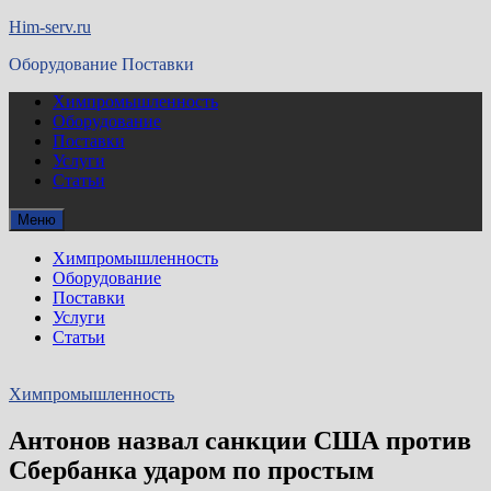
Перейти
Him-serv.ru
к
Оборудование Поставки
содержимому
Химпромышленность
Оборудование
Поставки
Услуги
Статьи
Меню
Химпромышленность
Оборудование
Поставки
Услуги
Статьи
Химпромышленность
Антонов назвал санкции США против
Сбербанка ударом по простым