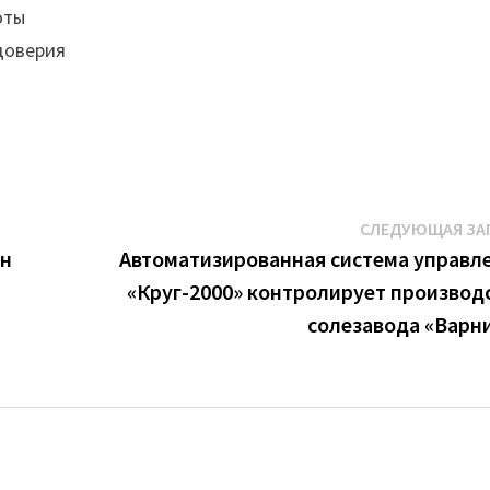
юты
доверия
СЛЕДУЮЩАЯ ЗА
лн
Автоматизированная система управл
«Круг-2000» контролирует производ
солезавода «Варн