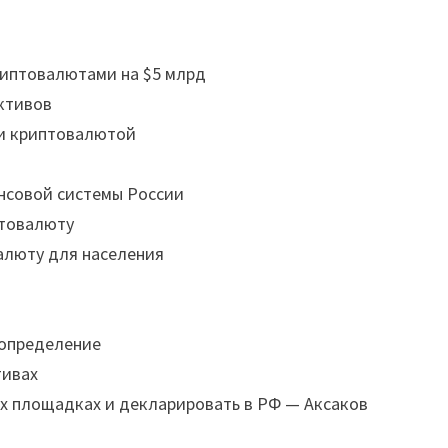
риптовалютами на $5 млрд
ктивов
ии криптовалютой
нсовой системы России
птовалюту
алюту для населения
ы
 определение
тивах
х площадках и декларировать в РФ — Аксаков