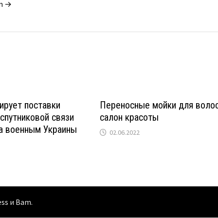
in →
ирует поставки
Переносные мойки для волос
спутниковой связи
салон красоты
а военным Украины
02.06.2022
ess
и
Bam
.