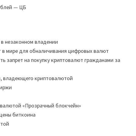
ублей — ЦБ
 в незаконном владении
т в мире для обналичивания цифровых валют
ть запрет на покупку криптовалют гражданами за
ия, владеющего криптовалютой
биржи
товалютой «Прозрачный блокчейн»
 цены биткоина
ютой