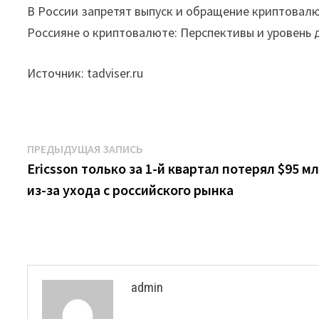
В России запретят выпуск и обращение криптовал
Россияне о криптовалюте: Перспективы и уровень 
Источник: tadviser.ru
Навигация
Предыдущая
ПРЕДЫДУЩАЯ ЗАПИСЬ
запись:
Ericsson только за 1-й квартал потерял $95 м
по
из-за ухода с российского рынка
записям
admin