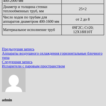
400-2000 мм
Диаметр и толщина стенки
25×2
теплообменных труб, мм
Число ходов по трубам для
от 2 до 8
аппаратов диаметром 400-1600 мм
09Г2С; Ст20;
Материальное исполнение труб
12Х18Н10Т
Навигация
Предыдущая
Предыдущая запись
запись:
Аппараты воздушного охлаждения горизонтальные блочного
по
типа
записям
Следующая
Следующая запись
запись:
Испарители с паровым пространством
admin