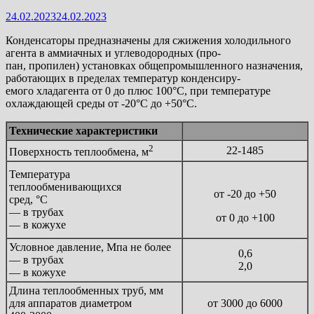
24.02.2023
24.02.2023
Конденсаторы предназначены для сжижения холодильного
агента в аммиачных и углеводородных (про-
пан, пропилен) установках общепромышленного назначения,
работающих в пределах температур конденсиру-
емого хладагента от 0 до плюс 100°С, при температуре
охлаждающей среды от -20°С до +50°С.
Технические характеристики
2
22-1485
Поверхность теплообмена, м
Температура
теплообменивающихся
от -20 до +50
сред, °С
— в трубах
от 0 до +100
— в кожухе
Условное давление, Мпа не более
0,6
— в трубах
2,0
— в кожухе
Длина теплообменных труб, мм
для аппаратов диаметром
от 3000 до 6000