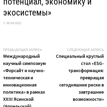
потенциал, экономику и
экосистемы»
05.04.2022
Навигация
Предыдущая
С
ПРЕДЫДУЩАЯ ЗАПИСЬ
СЛЕДУЮЩАЯ ЗАПИСЬ
запись:
з
Международный
Специальный круглый
по
научный симпозиум
стол «ESG-
записям
«Форсайт и научно-
трансформация:
техническая и
превращая
инновационная
сегодняшние риски в
политика» в рамках
завтрашние
XXIII Ясинской
возможности»
(Апрельской)