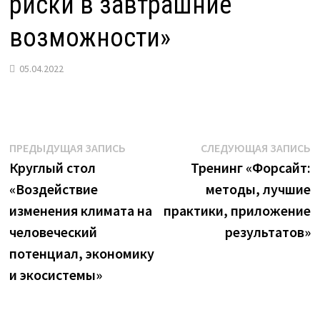
риски в завтрашние
возможности»
05.04.2022
Навигация
Предыдущая
С
ПРЕДЫДУЩАЯ ЗАПИСЬ
СЛЕДУЮЩАЯ ЗАПИСЬ
запись:
з
Круглый стол
Тренинг «Форсайт:
по
«Воздействие
методы, лучшие
записям
изменения климата на
практики, приложение
человеческий
результатов»
потенциал, экономику
и экосистемы»