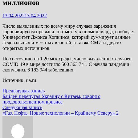
миллионов
13.04.2022
13.04.2022
Число выявленных по всему миру случаев заражения
коронавирусом превысило отметку в полмиллиарда, сообщает
Университет Джонса Хопкинса, который суммирует данные
федеральных и местных властей, а также СМИ и других
открытых источников.
По состоянию на 1.20 мск среды, число выявленных случаев
COVID-19 в мире достигло 500 363 741. С начала пандемии
скончались 6 183 944 заболевших.
Источник: ria.ru
Навигация
Предыдущая
Предыдущая запись
запись:
Байден перепутал Украину с Китаем, говоря о
по
продовольственном кризисе
записям
Следующая
Следующая запись
запись:
«Газ. Нефть. Новые технологии – Крайнему Северу» 2