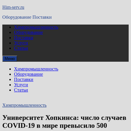
Перейти
Him-serv.ru
к
Оборудование Поставки
содержимому
Химпромышленность
Оборудование
Поставки
Услуги
Статьи
Меню
Химпромышленность
Оборудование
Поставки
Услуги
Статьи
Химпромышленность
Университет Хопкинса: число случаев
COVID-19 в мире превысило 500