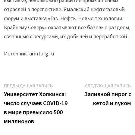
выставке, невозможно развитие промышленных
отраслей в перспективе. Ямальский нефтегазовый
форум и выставка «Газ. Нефть. Новые технологии –
Крайнему Северу» охватывают все базовые разделы,
связанные с ресурсами, их добычей и переработкой.
Источник: armtorg.ru
Навигация
Предыдущая
С
ПРЕДЫДУЩАЯ ЗАПИСЬ
СЛЕДУЮЩАЯ ЗАПИСЬ
запись:
з
Университет Хопкинса:
Заливной пирог с
по
число случаев COVID-19
кетой и луком
записям
в мире превысило 500
миллионов