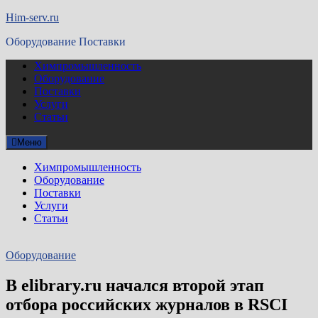
Перейти
Him-serv.ru
к
Оборудование Поставки
содержимому
Химпромышленность
Оборудование
Поставки
Услуги
Статьи
Меню
Химпромышленность
Оборудование
Поставки
Услуги
Статьи
Оборудование
В elibrary.ru начался второй этап
отбора российских журналов в RSCI