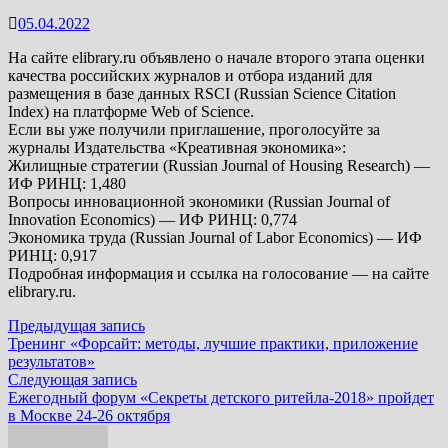
05.04.2022
На сайте elibrary.ru объявлено о начале второго этапа оценки
качества российских журналов и отбора изданий для
размещения в базе данных RSCI (Russian Science Citation
Index) на платформе Web of Science.
Если вы уже получили приглашение, проголосуйте за
журналы Издательства «Креативная экономика»:
Жилищные стратегии (Russian Journal of Housing Research) —
ИФ РИНЦ: 1,480
Вопросы инновационной экономики (Russian Journal of
Innovation Economics) — ИФ РИНЦ: 0,774
Экономика труда (Russian Journal of Labor Economics) — ИФ
РИНЦ: 0,917
Подробная информация и ссылка на голосование — на сайте
elibrary.ru.
Навигация
Предыдущая
Предыдущая запись
запись:
Тренинг «Форсайт: методы, лучшие практики, приложение
по
результатов»
записям
Следующая
Следующая запись
запись:
Ежегодный форум «Секреты детского ритейла-2018» пройдет
в Москве 24-26 октября