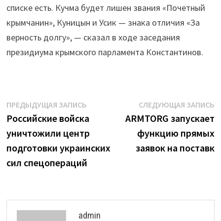
списке есть. Кучма будет лишен звания «Почетный
крымчанин», Куницын и Усик — знака отличия «За
верность долгу», — сказал в ходе заседания
президиума крымского парламента Константинов.
Навигация
Предыдущая
С
ПРЕДЫДУЩАЯ ЗАПИСЬ
СЛЕДУЮЩАЯ ЗАПИСЬ
запись:
з
Российские войска
ARMTORG запускает
по
уничтожили центр
функцию прямых
записям
подготовки украинских
заявок на поставк
сил спецопераций
admin