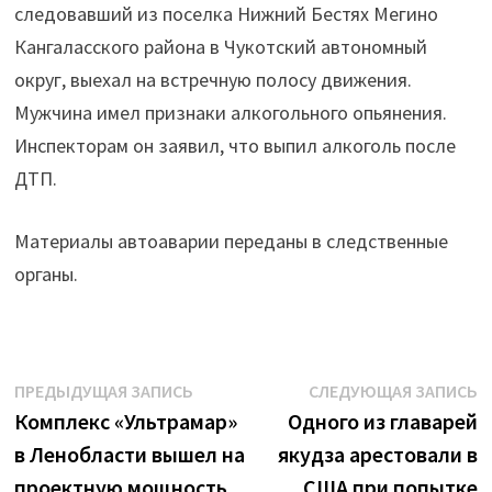
следовавший из поселка Нижний Бестях Мегино
Кангаласского района в Чукотский автономный
округ, выехал на встречную полосу движения.
Мужчина имел признаки алкогольного опьянения.
Инспекторам он заявил, что выпил алкоголь после
ДТП.
Материалы автоаварии переданы в следственные
органы.
Навигация
Предыдущая
С
ПРЕДЫДУЩАЯ ЗАПИСЬ
СЛЕДУЮЩАЯ ЗАПИСЬ
запись:
з
Комплекс «Ультрамар»
Одного из главарей
по
в Ленобласти вышел на
якудза арестовали в
записям
проектную мощность
США при попытке